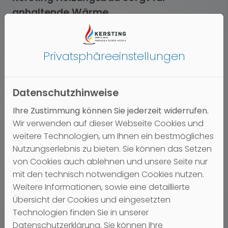
anhaltende Wärme
Ein Albtraum: Im Winter fällt die Heizung aus und der
Hersteller übernimmt keine Garantie – und auch
Privatsphäre­einstellungen
ständig steigende Heizkosten sind ein Ärgernis. Wir
sorgen dafür, dass Sie davon verschont bleiben –
mit unserem Wartungs- und
Datenschutzhinweise
Kundendienstangebot.
Ihre Zustimmung können Sie jederzeit widerrufen.
Die regelmäßige Wartung von Heizungsanlagen
Wir verwenden auf dieser Webseite Cookies und
durch zertifiziertes Fachpersonal ist nicht nur vom
weitere Technologien, um Ihnen ein bestmögliches
Hersteller empfohlen, sondern auch gemäß
Nutzungserlebnis zu bieten. Sie können das Setzen
Heizungsanlagenverordnung vorgeschrieben. Eine
von Cookies auch ablehnen und unsere Seite nur
regelmäßige Wartung sichert Ihnen bei neuen
mit den technisch notwendigen Cookies nutzen.
Anlagen den Garantieanspruch, reduziert den
Weitere Informationen, sowie eine detaillierte
Schadstoffausstoß und senkt den
Übersicht der Cookies und eingesetzten
Brennstoffverbrauch. Wir tragen deshalb Sorge
Technologien finden Sie in unserer
dafür, dass Ihre Anlage regelmäßig gewartet wird –
Datenschutzerklärung. Sie können Ihre